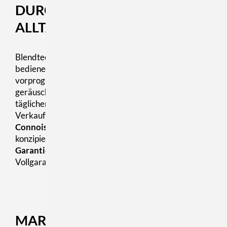
DURCHDACHT FÜR DEN
ALLTAG
Blendtec-Geräte sind funktional, robust und leicht zu
bedienen. Je nach Modell verfügen sie über
vorprogrammierte Mixzyklen, Laufzeitanzeigen und
geräuschdämpfende Schutzhauben – ideal für den
täglichen Einsatz in Cafés, Bars, Küchen oder
Verkaufsflächen. Besonders die Modelle
Stealth
und
Connoisseur
sind für professionelle Anforderungen
konzipiert und bieten je nach Modell
bis zu 3 Jahre
Garantie
auf das Motormaterial sowie 12 Monate
Vollgarantie.
MARKENPOSITION &