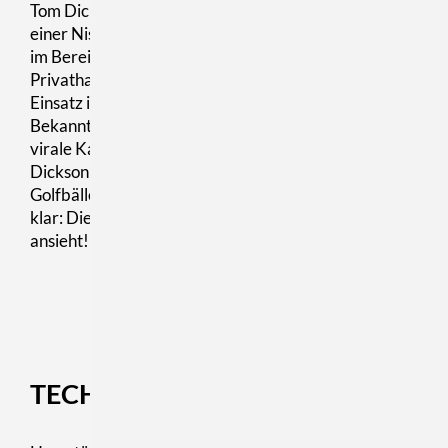
Tom Dickson in Utah, entwickelten sich Blendtec von
einer Nischenmarke zum globalen Innovationsführer
im Bereich Hochleistungsmixer - sowohl für
Privathaushalte als auch für den professionellen
Einsatz in Gastronomie und Systemgastronomie.
Bekannt wurde die Marke nicht zuletzt durch die
virale Kampagne
"Will it Blend?",
in der Gründer
Dickson selbst Alltagsgegenstände wie iPhones oder
Golfbälle im Mixer Pulverisierte. Die Botschaft war
klar: Dieses Geräte halten mehr aus, als man ihnen
ansieht!
TECHNOLOGIE, DIE MITDENKT