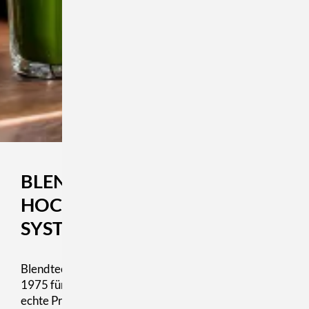
BLENDTEC-
HOCHLEISTUNGSMIXER MIT
SYSTEM
Blendtec ist eine US-amerikanische Marke, die seit
1975 für kompromisslose Power, clevere Technik und
echte Profiqualität steht. Gegründet von Ingenieur