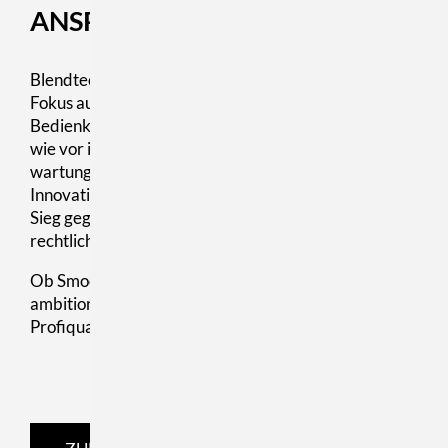
ANSPRUCH
Blendtec steht für amerikanisches Engineering mit
Fokus auf Effizienz, Langlebigkeit und
Bedienkomfort. Das Unternehmen produziert nach
wie vor in den USA und setzt auf ein modulares,
wartungsarmes Produktdesgin. Nach mehreren
Innovationsauszeichnungen und einem Patentstreit-
Sieg gegen Vitamix ist die Marke technisch wie
rechtlich stark positioniert.
Ob Smoothie-Bar, Systemgastronomie oder
ambitionierte Privatküche: Blendtec liefert
Profiqualität mit maximaler Alltagstauglichkeit.