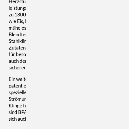
Herzstück aller Blendtec-Geräte ist der
leistungsstarke Hochgeschwindigkeitsmotor - mit bis
zu 1800 W bzw. 3,8 PS Leistung. Selbst harte Zutaten
wie Eis, Nüsse oder tiefgefrorenes Obst werden
mühelos zerkleinert. Statt scharfer Klinken setzt
Blendtec auf stumpfe, kaltgeschmiedete
Stahlklingen, die mit bis zu 480km/h rotieren und
Zutaten regelrecht pulverisieren. Das sorgt nicht nur
für besonders cremige Ergebnisse, sondern reduziert
auch den Verschleiß - und macht die Reinigung
sicherer.
Ein weiteres Markenzeichen: Die eckigen,
patentierten WildSide + Behälter. Durch ihr
spezielles Design entsteht ein optimaler
Strömungsverlauf, der die Zutaten automatisch zur
Klinge führt - ein Stopfer ist überflüssig. Die Behälter
sind BPA-frei, Spülmaschinen geeignet und lassen
sich auch per Hand problemlos reinigen.