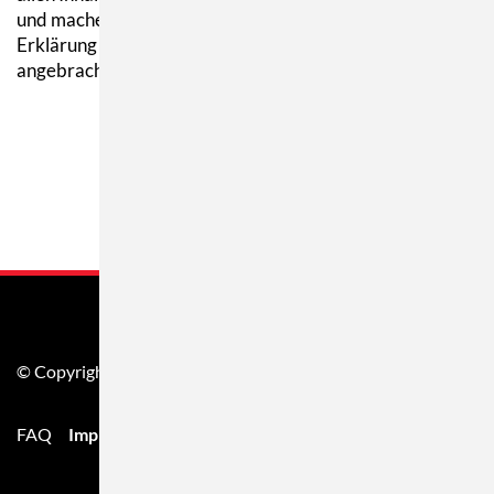
und machen uns ihre Inhalte nicht zu eigen. Diese
Erklärung gilt für alle auf blendtec-mixer.eu
angebrachten Links.
© Copyright 2026. Market Grounds GmbH & Co.KG
FAQ
Impressum
AGB
Datenschutz
Service &
Support