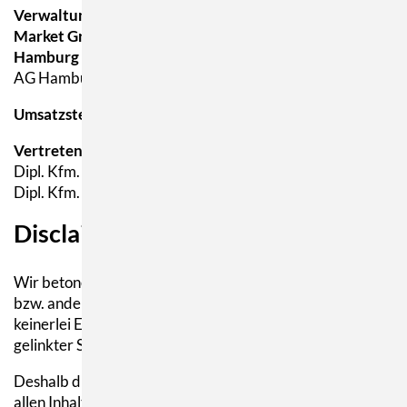
Verwaltungsgesellschaft
Market Grounds Verwaltungsgesellschaft GmbH
Hamburg
AG Hamburg HRB 67978
Umsatzsteueridentifikationsnr.:
DE194737436
Vertreten durch:
Dipl. Kfm. Kai Ellerbrock
Dipl. Kfm. Amir Tassoudji
Disclaimer
Wir betonen ausdrücklich, dass wir, unsere Mitarbeiter
bzw. andere an blendtec-mixer.eu beteiligte Personen
keinerlei Einfluss auf die Gestaltung und die Inhalte evtl.
gelinkter Seiten haben.
Deshalb distanzieren wir uns hiermit ausdrücklich von
allen Inhalten aller gelinkten Seiten auf blendtec-mixer.eu