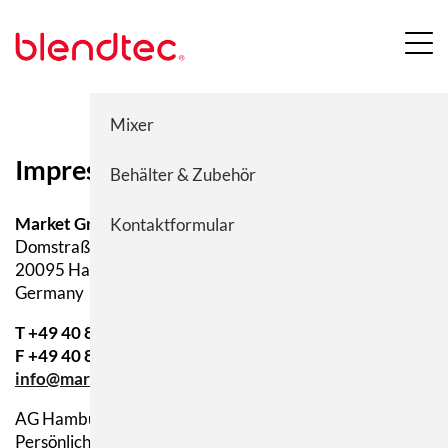
Menü
Blendtec
Mixer
Impressum
Behälter & Zubehör
Market Grounds GmbH & Co. KG
Kontaktformular
Domstraße 19
20095 Hamburg
Germany
T +49 40 8090300-0
F +49 40 8090300-99
info@market-grounds.com
AG Hamburg HRA 91911
Persönlich haftend: